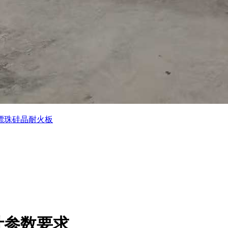
漂珠硅晶耐火板
计参数要求