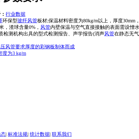
于：
行业数据
醛
环保型
玻纤风管
板材;保温材料密度为80kg/m以上，厚度30mm，导
微米，渣球含量0%，
风管
内壁保温与空气直接接触的表面需设憎
资质检测机构出具的型式检测报告、声学报告(消声
风管
在静态无气
满足高压风管要求厚度的彩钢板制体而成
为3 kg/m
动态
|
标准法规
|
统计数据
|
联系我们