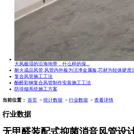
大风极湿的沿海地带，什么样的保...
耐火成品风管,风管内外板为洁净金属板,芯材为轻体硬质
复合风管施工工法
酚醛彩钢复合风管制作安装施工工法
防排烟系统施工方案
当前位置：
首页
>
统计数据
>
行业数据
>
查看详情
行业数据
无甲醛装配式抑菌消音风管设