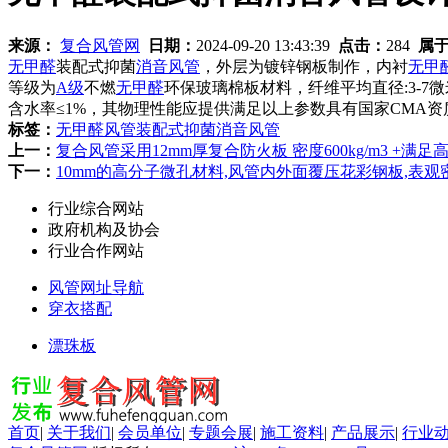
来源：
复合风管网
日期：
2024-09-20 13:43:39
点击：
284
属
无甲醛
装配式抑菌
消音风管
，外层为镀锌钢板制作，内衬
无甲
等级为
A级
不燃
无甲醛
环保玻璃棉板材料，纤维平均直径:3-7
含水率≤1%，其物理性能应提供满足以上参数具有国家CMA
标签：
无甲醛风管
装配式抑菌消音风管
上一：
复合风管采用12mm厚复合防火板 密度600kg/m3 +
下一：
10mm的高分子微孔材料,风管内外面覆压花彩钢板,表观密度
行业综合网站
政府机构及协会
行业合作网站
风管网址导航
穿衣搭配
漂珠板
首页
|
关于我们
|
会员单位
|
专题会展
|
施工资料
|
产品展示
|
行业