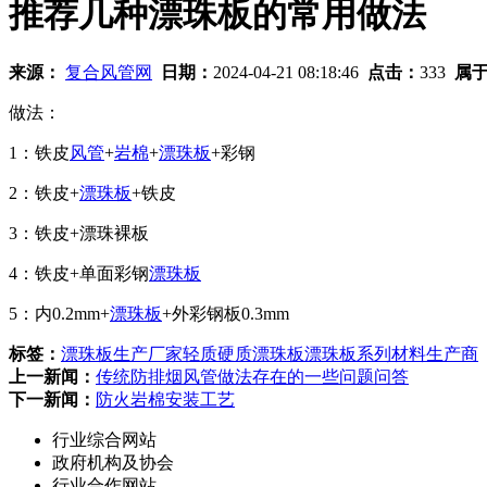
推荐几种漂珠板的常用做法
来源：
复合风管网
日期：
2024-04-21 08:18:46
点击：
333
属
做法：
1：铁皮
风管
+
岩棉
+
漂珠板
+彩钢
2：铁皮+
漂珠板
+铁皮
3：铁皮+漂珠裸板
4：铁皮+单面彩钢
漂珠板
5：内0.2mm+
漂珠板
+外彩钢板0.3mm
标签：
漂珠板生产厂家
轻质硬质漂珠板
漂珠板系列材料生产商
上一新闻：
传统防排烟风管做法存在的一些问题问答
下一新闻：
防火岩棉安装工艺
行业综合网站
政府机构及协会
行业合作网站