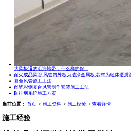
大风极湿的沿海地带，什么样的保...
耐火成品风管,风管内外板为洁净金属板,芯材为轻体硬质
复合风管施工工法
酚醛彩钢复合风管制作安装施工工法
防排烟系统施工方案
当前位置：
首页
>
施工资料
>
施工经验
>
查看详情
施工经验