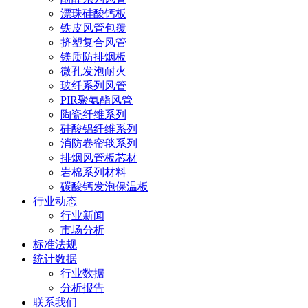
漂珠硅酸钙板
铁皮风管包覆
挤塑复合风管
镁质防排烟板
微孔发泡耐火
玻纤系列风管
PIR聚氨酯风管
陶瓷纤维系列
硅酸铝纤维系列
消防卷帘毯系列
排烟风管板芯材
岩棉系列材料
碳酸钙发泡保温板
行业动态
行业新闻
市场分析
标准法规
统计数据
行业数据
分析报告
联系我们