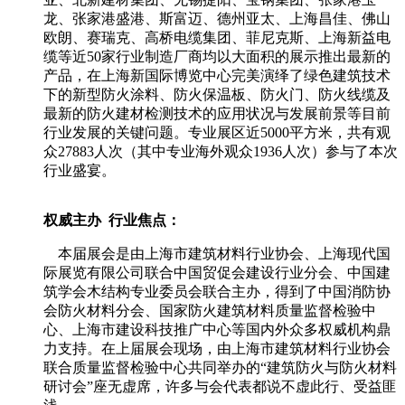
龙、张家港盛港、斯富迈、德州亚太、上海昌佳、佛山
欧朗、赛瑞克、高桥电缆集团、菲尼克斯、上海新益电
缆等近50家行业制造厂商均以大面积的展示推出最新的
产品，在上海新国际博览中心完美演绎了绿色建筑技术
下的新型防火涂料、防火保温板、防火门、防火线缆及
最新的防火建材检测技术的应用状况与发展前景等目前
行业发展的关键问题。专业展区近5000平方米，共有观
众27883人次（其中专业海外观众1936人次）参与了本次
行业盛宴。
权威主办 行业焦点
：
本届展会是由上海市建筑材料行业协会、上海现代国
际展览有限公司联合中国贸促会建设行业分会、中国建
筑学会木结构专业委员会联合主办，得到了中国消防协
会防火材料分会、国家防火建筑材料质量监督检验中
心、上海市建设科技推广中心等国内外众多权威机构鼎
力支持。在上届展会现场，由上海市建筑材料行业协会
联合质量监督检验中心共同举办的“建筑防火与防火材料
研讨会”座无虚席，许多与会代表都说不虚此行、受益匪