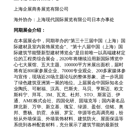
上海企展商务展览有限公司
海外协办：上海现代国际展览有限公司日本办事处
同期展会介绍：
在本届展会中，同期举办的“第三十三届中国（上海）国
际建材及室内装饰展览会”、“第十八届中国（上海）国
际建筑节能暨新型建材博览会”是目前唯一以高端建材定
位的工程类综合展会，2020年将继续沿用新国际博览中
心七大展馆、五大主题、100000平方米展出面积，届时
将有近800家参展企业、70000专业观众、200多家媒体参
与宣传，现场近20场主题论坛的整体形象、进一步巩固
了绿色建筑亚洲第一展的地位。上届展会中国际知名企
业陶氏、可耐福、汉高、巴斯夫、马贝、亨斯迈、欧文
斯科宁、拜耳、3M、瓦克、杜邦、STO、斯富迈、伊
通、AME株式会社、四国化研、固瑞克等；国内著名品
牌北新、万华、新立基、瑰宝、绿源、盈创、信铭、奥
邦、曹杨、韵霓、永丽、罗宝、华源等也高调亮相，纷
纷从外墙保温、外墙装饰材料、建筑防火、屋面保温等
系统到各种配套材料，充分展示了建筑节能的最新技