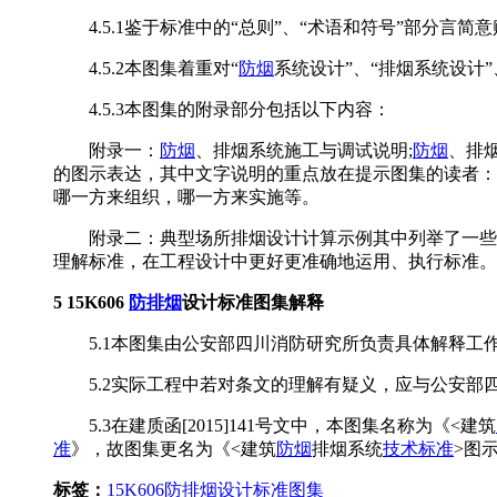
4.5.1鉴于标准中的“总则”、“术语和符号”部分言
4.5.2本图集着重对“
防烟
系统设计”、“排烟系统设计
4.5.3本图集的附录部分包括以下内容：
附录一：
防烟
、排烟系统施工与调试说明;
防烟
、排
的图示表达，其中文字说明的重点放在提示图集的读者：
哪一方来组织，哪一方来实施等。
附录二：典型场所排烟设计计算示例其中列举了一些典
理解标准，在工程设计中更好更准确地运用、执行标准。
5 15K606
防排烟
设计标准图集解释
5.1本图集由公安部四川消防研究所负责具体解释工
5.2实际工程中若对条文的理解有疑义，应与公安部
5.3在建质函[2015]141号文中，本图集名称为《<建筑
准
》，故图集更名为《<建筑
防烟
排烟系统
技术标准
>图
标签：
15K606
防排烟设计标准图集