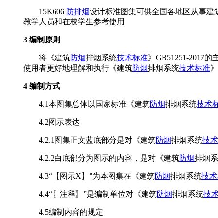
15K606
防排烟
设计标准图集可供全国各地区从事建
教学人员和在校学生参考使用
3 编制原则
将《建筑
防烟
排烟系统
技术标准
》GB51251-2
使用者更好地理解和执行《建筑
防烟
排烟系统
技术标准
》
4 编制方式
4.1本图集总体以国家标准《建筑
防烟
排烟系统
技术
4.2图示表达
4.2.1图集正文蓝底部分是对《建筑
防烟
排烟系统
技术
4.2.2白底部分为图示的内容，是对《建筑
防烟
排烟系
4.3“【图示X】”为本图集在《建筑
防烟
排烟系统
技术
4.4“〖注释〗”是编制单位对《建筑
防烟
排烟系统
技
4.5编制内容的规定